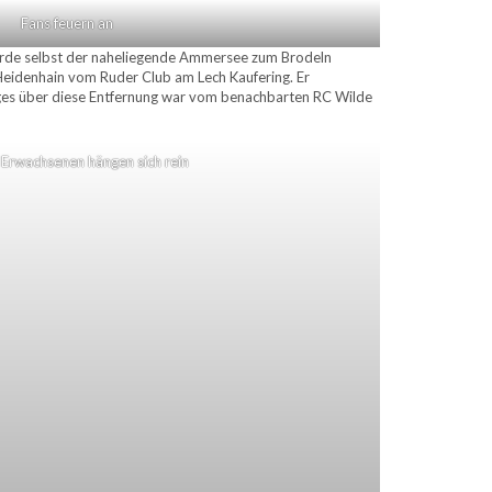
Fans feuern an
urde selbst der naheliegende Ammersee zum Brodeln
k Heidenhain vom Ruder Club am Lech Kaufering. Er
Tages über diese Entfernung war vom benachbarten RC Wilde
 Erwachsenen hängen sich rein