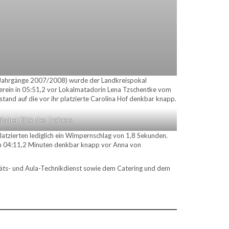
B (Jahrgänge 2007/2008) wurde der Landkreispokal
erein in 05:51,2 vor Lokalmatadorin Lena Tzschentke vom
d auf die vor ihr platzierte Carolina Hof denkbar knapp.
tischer Blick des Trainers
atzierten lediglich ein Wimpernschlag von 1,8 Sekunden.
 in 04:11,2 Minuten denkbar knapp vor Anna von
äts- und Aula-Technikdienst sowie dem Catering und dem