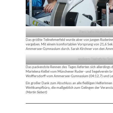
Start beim Masterrenn
Das größte Teilnehmerfeld wurde aber von jungen Ruderinn
vergeben. Mit einem komfortablen Vorsprung von 21,6 Sek
Ammersee-Gymnasium durch. Sarah Kirchner von den Ammers
saubere Technik im End
Das packendste Rennen des Tages lieferten sich allerdings
Marielena Keßel vom Münchener Ruder- und Segelverein bra
Wolffersdorff vom Ammersee-Gymnasium (04:12,7) und Lea
Ein großer Dank zum Abschluss an alle fleißigen Helferi
Wettkampfbüro, die maßgeblich zum Gelingen der Veransta
(Martin Siebert)