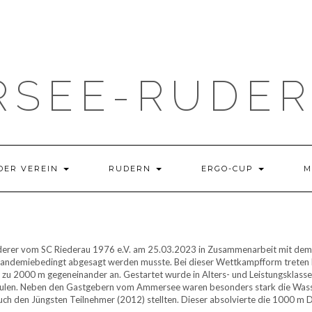
SEE-RUDERE
DER VEREIN
RUDERN
ERGO-CUP
M
erer vom SC Riederau 1976 e.V. am 25.03.2023 in Zusammenarbeit mit d
andemiebedingt abgesagt werden musste. Bei dieser Wettkampfform treten bi
zu 2000 m gegeneinander an. Gestartet wurde in Alters- und Leistungsklass
chulen. Neben den Gastgebern vom Ammersee waren besonders stark die Was
 auch den Jüngsten Teilnehmer (2012) stellten. Dieser absolvierte die 1000 m 